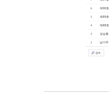
제90호 
6
제89호 
5
제88호 
4
성남총동
3
남가주 
2
검색