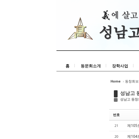
홈
동문회소개
장학사업
Home
›
동창회보
성남고 
성남고 동창회
번호
제105호
21
제104호
20