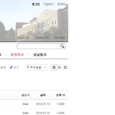
로그인
가입하기
한국어
About Us
Contact Us
Site Map
회
동창회보
성남링크
검색
쓰기
추천글꼴
T
글쓴이
날짜
조회 수
Dale
2018.07.10
12380
Dale
2018.07.10
12566