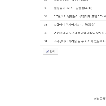
힐링유머 3가지 - 남승현(40회)
35
* *한국의 남편들이 부인에게 고함 * * - 
34
⊙할머니 택시타기⊙ - 이훈(36회)
33
✔ 예일대와 노스케롤라이 대학의 승부차기! 
32
< 세상에서 어려운 일 두 가지가 있는데 > -
31
검색
성남고등