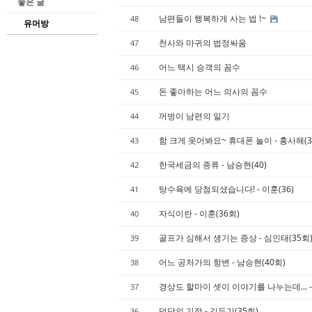
좋은 글
남편들이 행복하게 사는 법 !~
48
유머방
천사와 마귀의 법정싸움
47
어느 택시 승객의 꼼수
46
돈 좋아하는 어느 의사의 꼼수
45
꺼벙이 남편의 일기
44
함 크게 웃어봐요~ 휴대폰 놀이 - 홍사해(3
43
한국세금의 종류 - 남승현(40)
42
탕수육에 당첨되셨습니다! - 이훈(36)
41
자식이란 - 이훈(36회)
40
골프가 심해서 생기는 증상 - 심인태(35회
39
어느 공처가의 항변 - 남승현(40회)
38
경상도 할마이 셋이 이야기를 나누는데... -
37
덕담의 기적 - 김두기(35회)
36