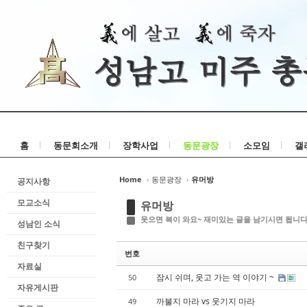
홈
동문회소개
장학사업
동문광장
소모임
갤
Home
›
동문광장
›
유머방
공지사항
모교소식
유머방
웃으면 복이 와요~ 재미있는 글을 남기시면 됩니다
성남인 소식
친구찾기
번호
자료실
잠시 쉬며, 웃고 가는 역 이야기 ~
50
자유게시판
까불지 마라 vs 웃기지 마라
49