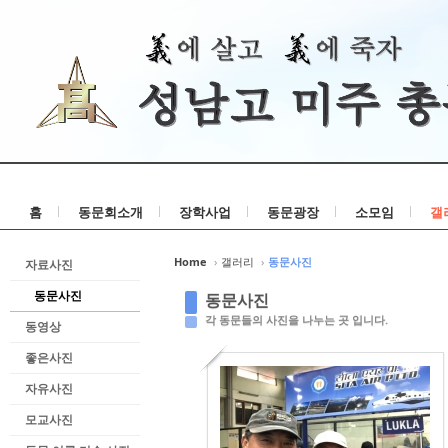
홈
동문회소개
장학사업
동문광장
소모임
갤
Home
›
갤러리
›
동문사진
자료사진
동문사진
동문사진
각 동문들의 사진을 나누는 곳 입니다.
동영상
좋은사진
자유사진
모교사진