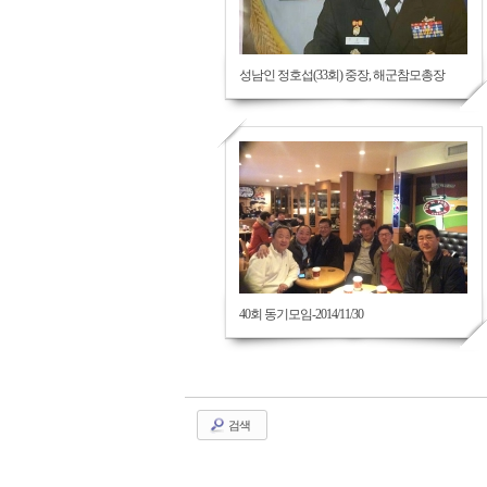
성남인 정호섭(33회) 중장, 해군참모총장
40회 동기모임-2014/11/30
검색