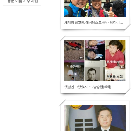
동문 이름 기수 사진
세계의 최고봉, 에베레스트 등반- 방다니엘, 심인태 동문
옛날엔 그랬었지 ᆢ - 남승현(40회)