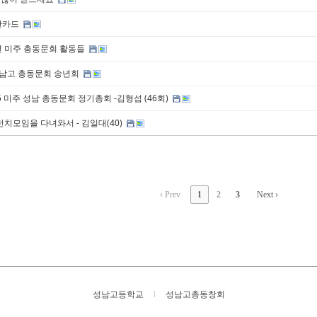
탄카드
5년 미주 총동문회 활동들
성남고 총동문회 송년회
15 미주 성남 총동문회 정기총회 -김형섭 (46회)
 런치모임을 다녀와서 - 김일대(40)
‹ Prev
1
2
3
Next ›
성남고등학교
성남고총동창회