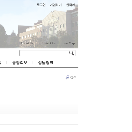
로그인
가입하기
한국어
About Us
Contact Us
Site Map
회
동창회보
성남링크
검색