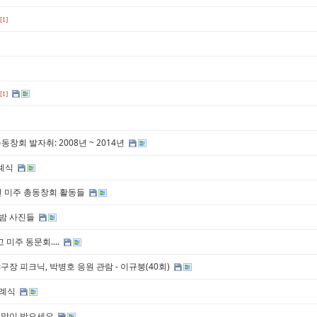
[1]
[1]
동창회 발자취: 2008년 ~ 2014년
하례식
6년 미주 총동창회 활동들
 밤 사진들
미주 동문회....
야구장 피크닉, 박병호 응원 관람 - 이규붕(40회)
하례식
복 많이 받으세요