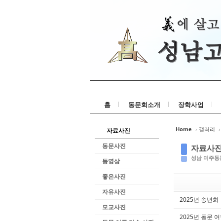
홈
동문회소개
장학사업
Home
›
갤러리
›
자료사진
동문사진
자료사
성남 미주동
동영상
좋은사진
자유사진
2025년 송년회
모교사진
2025년 동문 여행 