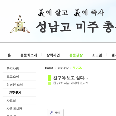
홈
동문회소개
장학사업
동문광장
소모임
갤
Home
›
동문광장
›
친구찾기
공지사항
모교소식
친구야 보고 싶다...
친구야!! 지금 어디에 있니??
성남인 소식
친구찾기
자료실
자유게시판
검색