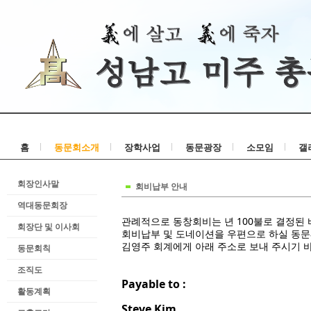
홈
동문회소개
장학사업
동문광장
소모임
갤
회장인사말
회비납부 안내
역대동문회장
관례적으로 동창회비는 년 100불로 결정된 
회장단 및 이사회
회비납부 및 도네이션을 우편으로 하실 동
김영주
회계에게
아래 주소로 보내 주시기 
동문회칙
조직도
Payable to :
활동계획
Steve Kim